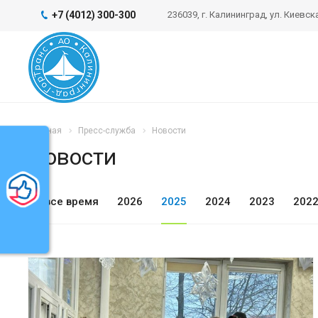
+7 (4012) 300-300
236039, г. Калининград, ул. Киевска
Главная
Пресс-служба
Новости
Новости
ь
За все время
2026
2025
2024
2023
202