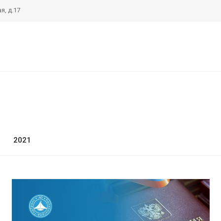
я, д.17
2
2021