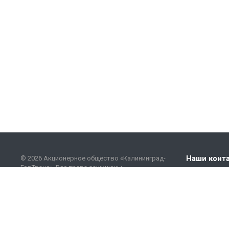
Наши конт
© 2026 Акционерное общество «Калининград-
ГорТранс». Все права защищены.
+7 (401
Этот сайт использует файлы cookie и сервисы
сбора (Спутник.Аналитика) технических данных
info@go
посетителей (данные об IP-адресе,
местоположении и др.). Оставаясь на сайте,
вы соглашаетесь на их использование. Для