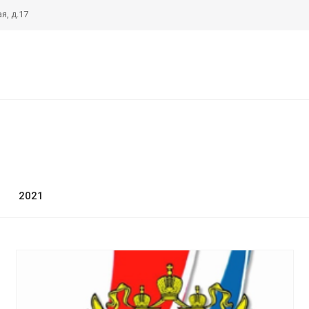
я, д.17
2
2021