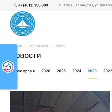
+7 (4012) 300-300
236039, г. Калининград, ул. Киевска
Главная
Пресс-служба
Новости
Новости
ь
За все время
2026
2025
2024
2023
202