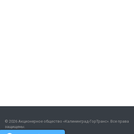
© 2026 Акционерное общество «Калининград-ГорТранс». Все права
защищены.