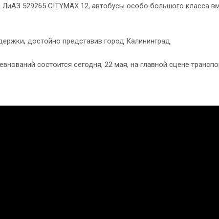
 ЛиАЗ 529265 CITYMAX 12, автобусы особо большого класса в
держки, достойно представив город Калининград.
внований состоится сегодня, 22 мая, на главной сцене трансп