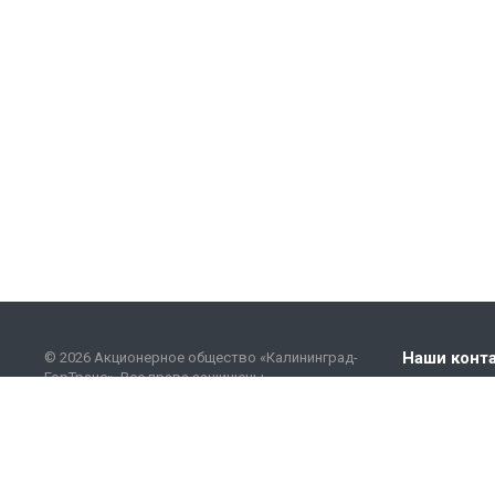
Наши конт
© 2026 Акционерное общество «Калининград-
ГорТранс». Все права защищены.
+7 (401
Этот сайт использует файлы cookie и сервисы
сбора (Спутник.Аналитика) технических данных
info@go
посетителей (данные об IP-адресе,
местоположении и др.). Оставаясь на сайте,