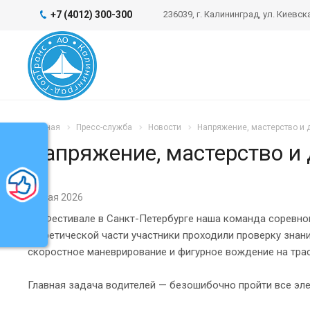
+7 (4012) 300-300
236039, г. Калининград, ул. Киевска
Главная
Пресс-служба
Новости
Напряжение, мастерство и 
Напряжение, мастерство и 
ь
22 мая 2026
На Фестивале в Санкт-Петербурге наша команда соревнов
теоретической части участники проходили проверку знан
скоростное маневрирование и фигурное вождение на тра
Главная задача водителей — безошибочно пройти все эл