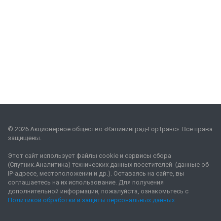
© 2026 Акционерное общество «Калининград-ГорТранс». Все права
защищены.
Этот сайт использует файлы cookie и сервисы сбора
(Спутник.Аналитика) технических данных посетителей (данные об
IP-адресе, местоположении и др.). Оставаясь на сайте, вы
соглашаетесь на их использование. Для получения
дополнительной информации, пожалуйста, ознакомьтесь с
Политикой обработки и защиты персональных данных