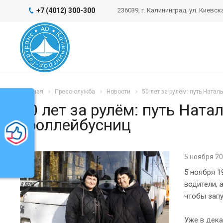
+7 (4012) 300-300
236039, г. Калининград, ул. Киевска
Главная
Пресс-служба
Новости
50 лет за рулём: путь Ната
50 лет за рулём: путь Нат
ь
троллейбусниц
5 ноября 2
5 ноября 1
водители, 
чтобы запу
Уже в дека