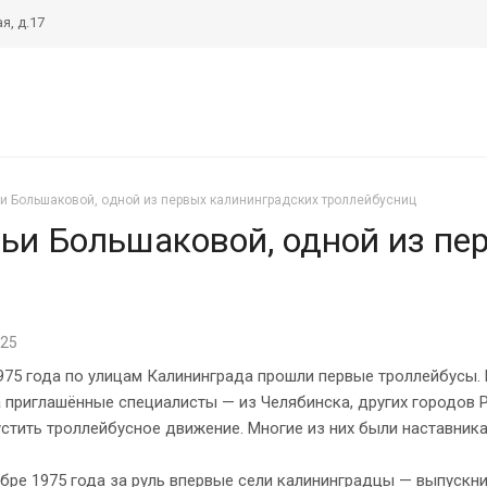
я, д.17
льи Большаковой, одной из первых калининградских троллейбусниц
альи Большаковой, одной из п
025
975 года по улицам Калининграда прошли первые троллейбусы. 
а приглашённые специалисты — из Челябинска, других городов Р
стить троллейбусное движение. Многие из них были наставник
бре 1975 года за руль впервые сели калининградцы — выпускни