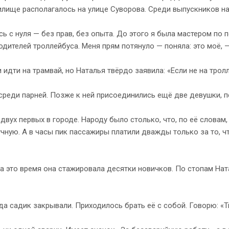
илище располагалось на улице Суворова. Среди выпускников н
сь с нуля — без прав, без опыта. До этого я была мастером п
одителей троллейбуса. Меня прям потянуло — поняла: это моё, 
идти на трамвай, но Наталья твёрдо заявила: «Если не на трол
 среди парней. Позже к ней присоединились ещё две девушки, 
двух первых в городе. Народу было столько, что, по её словам,
ную. А в часы пик пассажиры платили дважды только за то, чт
 За это время она стажировала десятки новичков. По стопам На
когда садик закрывали. Приходилось брать её с собой. Говорю: 