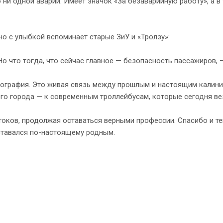
ни одной аварии. Имеет значок «За безаварийную работу», а в
но с улыбкой вспоминает старые ЗиУ и «Тролзу»:
 что тогда, что сейчас главное — безопасность пассажиров, —
ография. Это живая связь между прошлым и настоящим калинин
го города — к современным троллейбусам, которые сегодня ве
токов, продолжая оставаться верными профессии. Спасибо и тем
ставался по-настоящему родным.