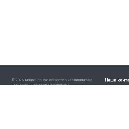
Наши конт
© 2026 Акционерное общество «Калининград-
ГорТранс». Все права защищены.
+7 (401
Этот сайт использует файлы cookie и сервисы
сбора (Спутник.Аналитика) технических данных
info@go
посетителей (данные об IP-адресе,
местоположении и др.). Оставаясь на сайте,
вы соглашаетесь на их использование. Для
получения дополнительной информации,
пожалуйста, ознакомьтесь с
Политикой