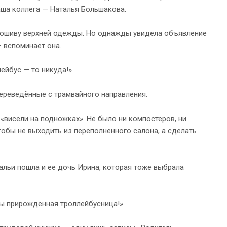
аша коллега — Наталья Большакова.
о пошиву верхней одежды. Но однажды увидела объявление
— вспоминает она.
лейбус — то никуда!»
переведённые с трамвайного направления.
 «висели на подножках». Не было ни компостеров, ни
обы не выходить из переполненного салона, а сделать
тальи пошла и ее дочь Ирина, которая тоже выбрала
«Ты прирождённая троллейбусница!»