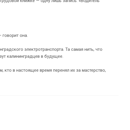
 трудовой книжке — одну лишь запись: «Водитель
 говорит она.
градского электротранспорта. Та самая нить, что
зут калининградцев в будущее.
, кто в настоящее время перенял их за мастерство,