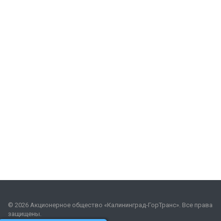
© 2026 Акционерное общество «Калининград-ГорТранс». Все права
защищены.