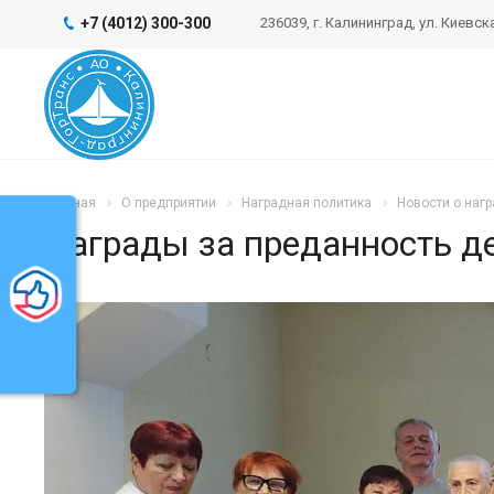
+7 (4012) 300-300
236039, г. Калининград, ул. Киевска
Главная
О предприятии
Наградная политика
Новости о наг
Награды за преданность д
ь