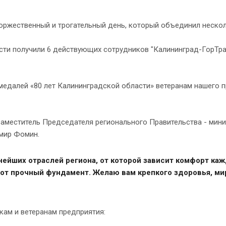
оржественный и трогательный день, который объединил нескол
сти получили 6 действующих сотрудников "Калининград-ГорТр
медалей «80 лет Калининградской области» ветеранам нашего 
заместитель Председателя регионального Правительства - мин
имир Фомин.
жнейших отраслей региона, от которой зависит комфорт ка
т прочный фундамент. Желаю вам крепкого здоровья, мирно
ам и ветеранам предприятия: