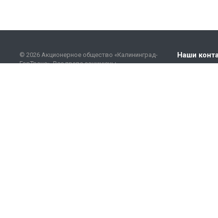
Наши конт
© 2026 Акционерное общество «Калининград-
ГорТранс». Все права защищены.
+7 (401
Этот сайт использует файлы cookie и сервисы
сбора (Спутник.Аналитика) технических данных
info@go
посетителей (данные об IP-адресе,
местоположении и др.). Оставаясь на сайте,
вы соглашаетесь на их использование. Для
получения дополнительной информации,
пожалуйста, ознакомьтесь с
Политикой
обработки и защиты персональных данных