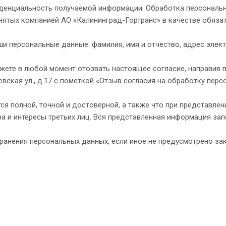
иденциальность получаемой информации. Обработка персональ
инятых компанией АО «Калининград-Гортранс» в качестве обяза
и персональные данные: фамилия, имя и отчество, адрес элек
жете в любой момент отозвать настоящее согласие, направив 
евская ул., д.17 с пометкой «Отзыв согласия на обработку пер
ся полной, точной и достоверной, а также что при представл
а и интересы третьих лиц. Вся представленная информация за
хранения персональных данных, если иное не предусмотрено з