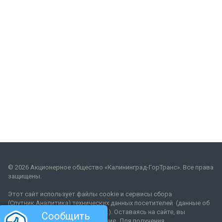
© 2026 Акционерное общество «Калининград-ГорТранс». Все права
защищены.
Этот сайт использует файлы cookie и сервисы сбора
(Спутник.Аналитика) технических данных посетителей (данные об
IP-адресе, местоположении и др.). Оставаясь на сайте, вы
Сообщить
соглашаетесь на их использование. Для получения